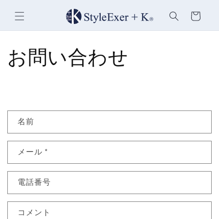
コンテ
カ
ンツに
ー
進む
ト
お問い合わせ
お
名前
問
い
メール
*
合
わ
せ
電話番号
フ
ォ
コメント
ー